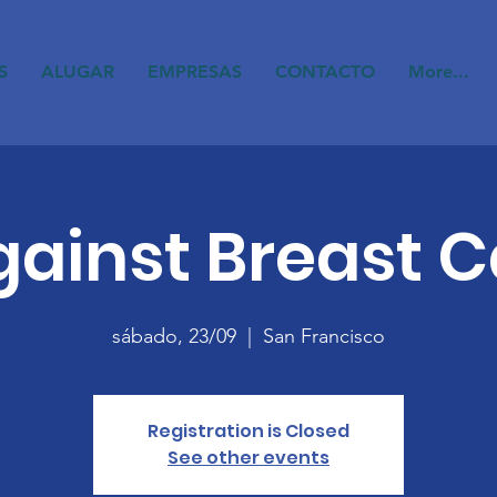
S
ALUGAR
EMPRESAS
CONTACTO
More...
gainst Breast 
sábado, 23/09
  |  
San Francisco
Registration is Closed
See other events