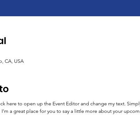
al
co, CA, USA
to
lick here to open up the Event Editor and change my text. Simp
. I’m a great place for you to say a little more about your upcom