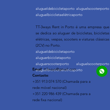
alugueldebicicletaporto aluguelscooterporto
aluguelbicicletaelétricaporto
TT-3ways Rent in Porto é uma empresa que
se dedica ao aluguer de bicicletas, bicicletas
elétricas, vespas, scooters e viaturas clássicas
(2CV) no Porto.
alugueldebicicletaporto
aluguerbicicletaporto
aluguerscooterporto aluguelscooterporto
Email
:
tt3ways@gmail.com
aluguelbicicletaelétricaporto
Contacto
:
+351 913 074 570 (Chamada para a
rede móvel nacional)
+351 220 986 439 (Chamada para a
rede fixa nacional)