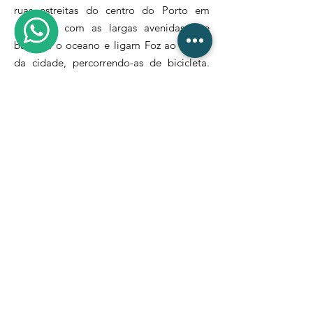
ruas estreitas do centro do Porto em
contraste com as largas avenidas que
banham o oceano e ligam Foz ao centro
da cidade, percorrendo-as de bicicleta.
Damos-lhe a oportunidade de explorar o
Melhor Destino da Europa com o nosso
Rent a Bike, Ebike and Scooters.
Links Rápidos
Início
Sobre Nós
Alugar
Empresas
Caminhos de
Santiago